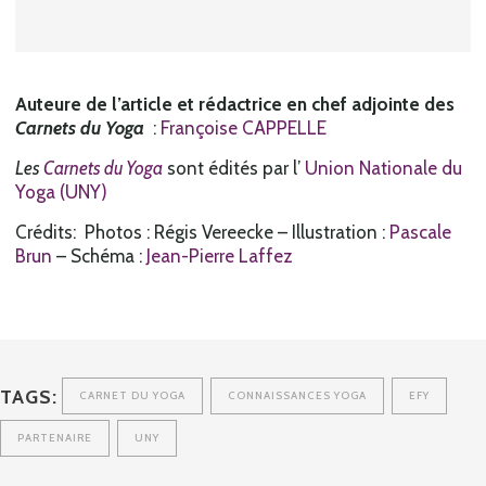
Auteure de l’article et rédactrice en chef adjointe
des
Carnets du Yoga
:
Françoise CAPPELLE
Les
Carnets du Yoga
sont édités par l’
Union National
e du
Yoga (UNY
)
Crédits: Photos : Régis Vereecke – Illustration :
Pascale
Brun
– Schéma :
Jean-Pierre Laffez
TAGS:
CARNET DU YOGA
CONNAISSANCES YOGA
EFY
PARTENAIRE
UNY