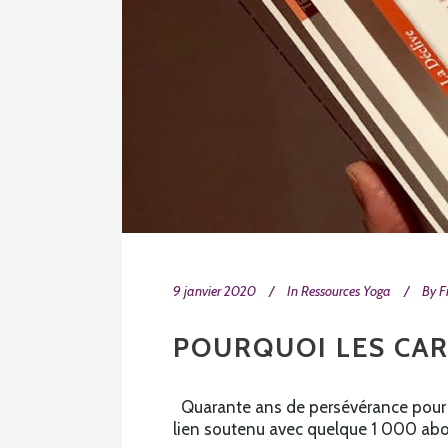
9 janvier 2020
In
Ressources Yoga
By
F
POURQUOI LES CAR
Quarante ans de persévérance pour L
lien soutenu avec quelque 1 000 abon