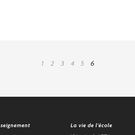
1
2
3
4
5
6
nseignement
La vie de l’école