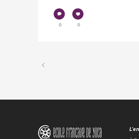
0
0
L’e