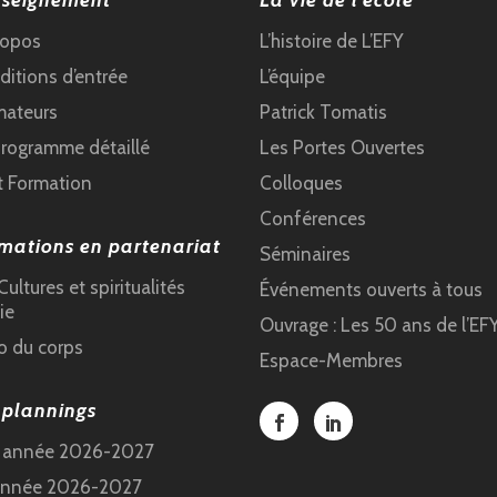
nseignement
La vie de l’école
ropos
L’histoire de L’EFY
itions d’entrée
L’équipe
mateurs
Patrick Tomatis
programme détaillé
Les Portes Ouvertes
t Formation
Colloques
Conférences
mations en partenariat
Séminaires
ultures et spiritualités
Événements ouverts à tous
ie
Ouvrage : Les 50 ans de l’EF
o du corps
Espace-Membres
 plannings
e année 2026-2027
année 2026-2027