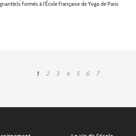
gnant(e)s formés à l’École Française de Yoga de Paris
1
2
3
4
5
6
7