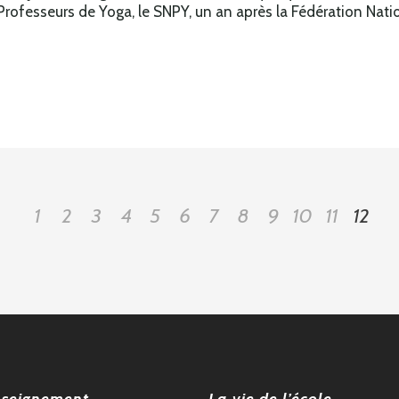
rofesseurs de Yoga, le SNPY, un an après la Fédération Nati
1
2
3
4
5
6
7
8
9
10
11
12