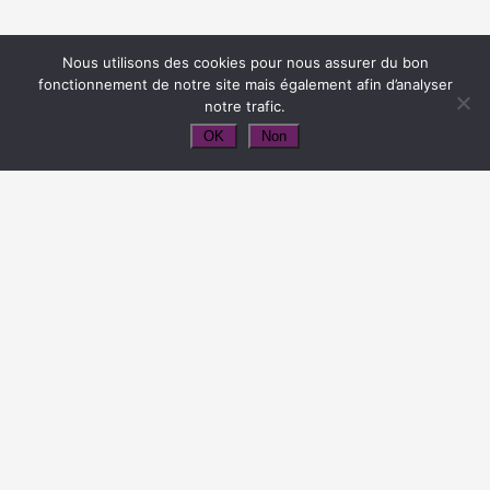
Nous utilisons des cookies pour nous assurer du bon
fonctionnement de notre site mais également afin d’analyser
notre trafic.
OK
Non
Le catalogue auditeurs libres & anciens
de l’EFY
sera bientôt disponible en ligne.
Ce catalogue propose un large choix de thèmes :
approches de l’Inde, de ses religions, de ses textes sacrés
et de ses sagesses, l’Inde, mère du Yoga, mais aussi
constant partenaire culturel de l’Occident ;
réflexions et recherches autour du corps, véhicule de l’être