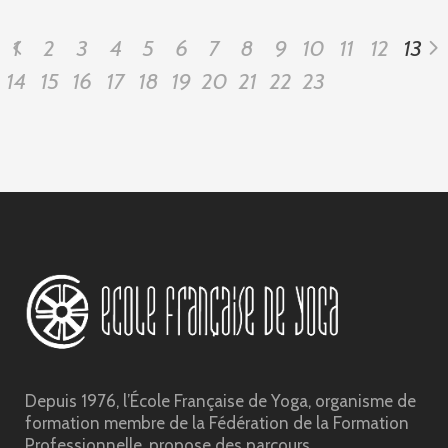
1
2
3
4
5
6
7
8
9
10
11
12
13
14
15
16
17
18
19
20
21
22
23
Depuis 1976, l’École Française de Yoga, organisme de
formation membre de la Fédération de la Formation
Professionnelle, propose des parcours