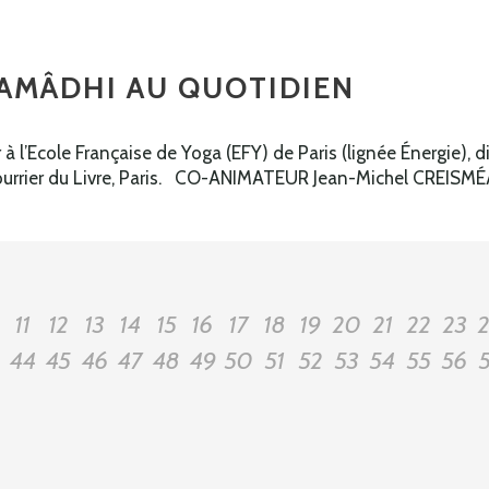
SAMÂDHI AU QUOTIDIEN
’Ecole Française de Yoga (EFY) de Paris (lignée Énergie), di
ourrier du Livre, Paris. CO-ANIMATEUR Jean-Michel CREISMÉAS
11
12
13
14
15
16
17
18
19
20
21
22
23
44
45
46
47
48
49
50
51
52
53
54
55
56