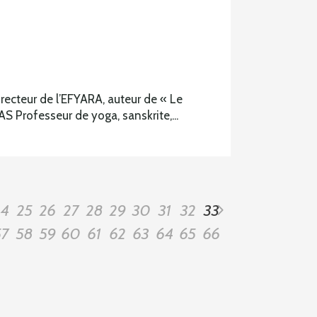
recteur de l’EFYARA, auteur de « Le
 Professeur de yoga, sanskrite,...
24
25
26
27
28
29
30
31
32
33
57
58
59
60
61
62
63
64
65
66