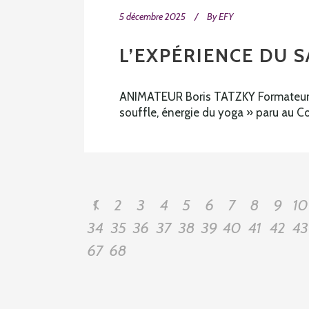
5 décembre 2025
By
EFY
L’EXPÉRIENCE DU 
ANIMATEUR Boris TATZKY Formateur à l
souffle, énergie du yoga » paru au C
1
2
3
4
5
6
7
8
9
10
34
35
36
37
38
39
40
41
42
43
67
68