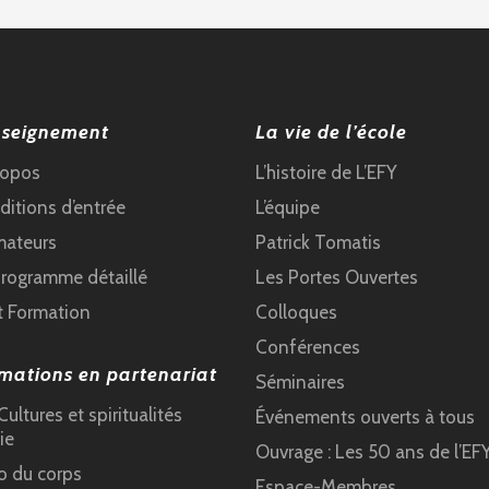
nseignement
La vie de l’école
ropos
L’histoire de L’EFY
itions d’entrée
L’équipe
mateurs
Patrick Tomatis
programme détaillé
Les Portes Ouvertes
t Formation
Colloques
Conférences
mations en partenariat
Séminaires
ultures et spiritualités
Événements ouverts à tous
ie
Ouvrage : Les 50 ans de l’EF
o du corps
Espace-Membres