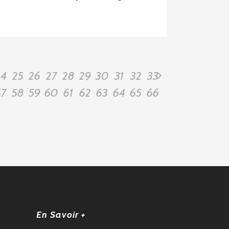
24
25
26
27
28
29
30
31
32
33
57
58
59
60
61
62
63
64
65
66
En Savoir +