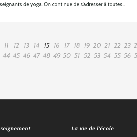
eignants de yoga. On continue de s’adresser à toutes...
11
12
13
14
15
16
17
18
19
20
21
22
23
44
45
46
47
48
49
50
51
52
53
54
55
56
nseignement
La vie de l’école