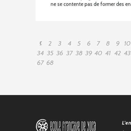
ne se contente pas de former des ens
1
2
3
4
5
6
7
8
9
10
34
35
36
37
38
39
40
41
42
43
67
68
L’e